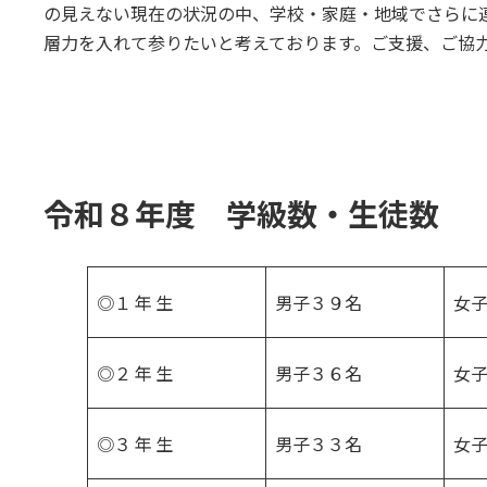
の見えない現在の状況の中、学校・家庭・地域でさらに
層力を入れて参りたいと考えております。ご支援、ご協
令和８年度 学級数・生徒数
◎１ 年 生
男子３９名
女
◎２ 年 生
男子３６名
女
◎３ 年 生
男子３３名
女