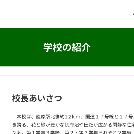
学校の紹介
校長あいさつ
本校は、籠原駅北側約1.2ｋｍ、国道１７号線と１７
き誇る、花と緑が豊かな別府沼や田畑が広がる閑静な住
２名。第１学年３学級、第２・第３学年それぞれ２学級