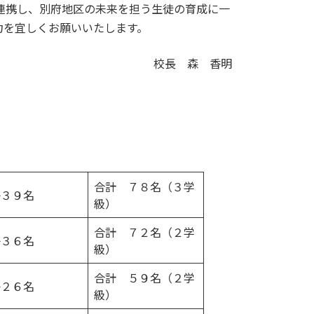
連携し、別府地区の未来を担う生徒の育成に一
力を宜しくお願いいたします。
校長 森 香明
合計 ７８名（３学
子３９名
級）
合計 ７２名（２学
子３６名
級）
合計 ５９名（２学
子２６名
級）