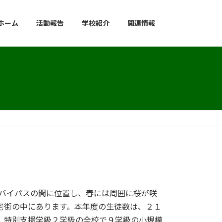
ホーム
活動報告
学校紹介
関連情報
号バイパスの間に位置し、春には周囲に桜が咲
宅街の中にあります。本年度の生徒数は、２１
、特別支援学級２学級の全校で９学級の小規模