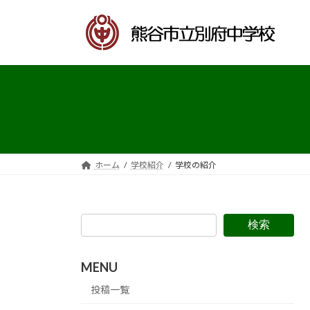
コ
ナ
ン
ビ
テ
ゲ
ン
ー
ツ
シ
へ
ョ
ス
ン
キ
に
ッ
移
プ
動
ホーム
学校紹介
学校の紹介
検索
MENU
投稿一覧