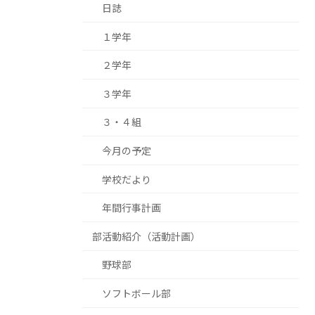
日誌
１学年
２学年
３学年
３・４組
今月の予定
学校だより
年間行事計画
部活動紹介（活動計画）
野球部
ソフトボール部