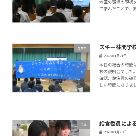
地区の環境の現状
て学んだことで、
スキー林間学
２学年
2026年1月21日
本日の総合の時間
校の説明会でした
確認、諸注意の確
しい時間になりま
給食委員によ
日誌
2026年1月20日