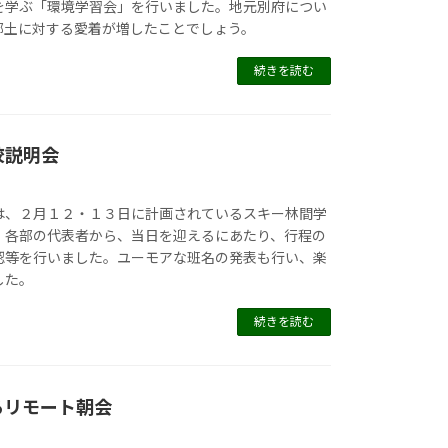
を学ぶ「環境学習会」を行いました。地元別府につい
郷土に対する愛着が増したことでしょう。
続きを読む
校説明会
は、２月１２・１３日に計画されているスキー林間学
。各部の代表者から、当日を迎えるにあたり、行程の
認等を行いました。ユーモアな班名の発表も行い、楽
した。
続きを読む
るリモート朝会