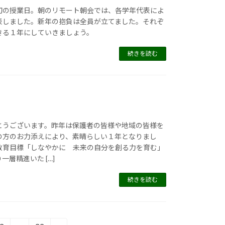
初の授業日。朝のリモート朝会では、各学年代表によ
表しました。新年の抱負は全員が立てました。それぞ
きる１年にしていきましょう。
続きを読む
とうございます。昨年は保護者の皆様や地域の皆様を
の方のお力添えにより、素晴らしい１年となりまし
教育目標「しなやかに 未来の自分を創る力を育む」
一層精進いた […]
続きを読む