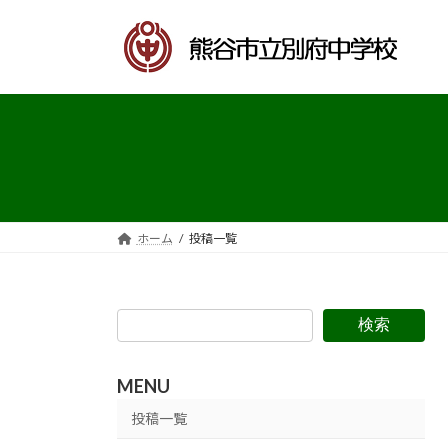
コ
ナ
ン
ビ
テ
ゲ
ン
ー
ツ
シ
へ
ョ
ス
ン
キ
に
ッ
移
プ
動
ホーム
投稿一覧
検索
MENU
投稿一覧