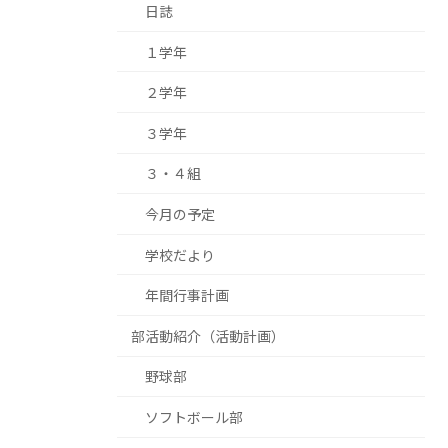
日誌
１学年
２学年
３学年
３・４組
今月の予定
学校だより
年間行事計画
部活動紹介（活動計画）
野球部
ソフトボール部