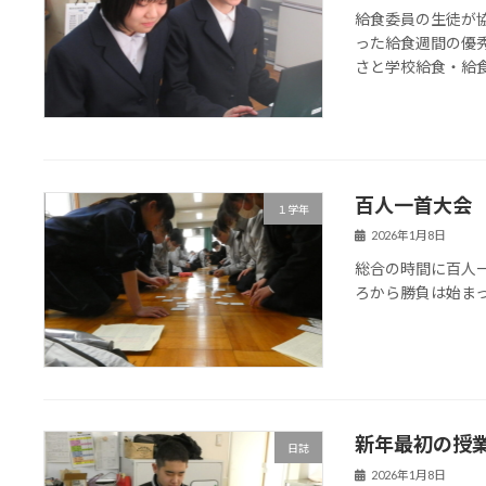
給食委員の生徒が
った給食週間の優
さと学校給食・給
百人一首大会
１学年
2026年1月8日
総合の時間に百人
ろから勝負は始ま
新年最初の授
日誌
2026年1月8日