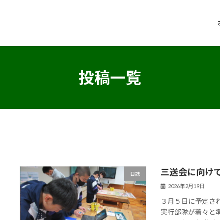
投稿一覧
三送会に向け
日誌
2026年2月19日
３月５日に予定さ
実行部隊が着々と