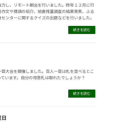
協力し、リモート朝会を行いました。昨年１２月に行
秀作文や標語の紹介、給食残量調査の結果発表、ふる
食センターに関するクイズの出題などを行いました。
続きを読む
一首大会を開催しました。百人一首は札を並べるとこ
っています。自分の得意札は取れたでしょうか？
続きを読む
業日