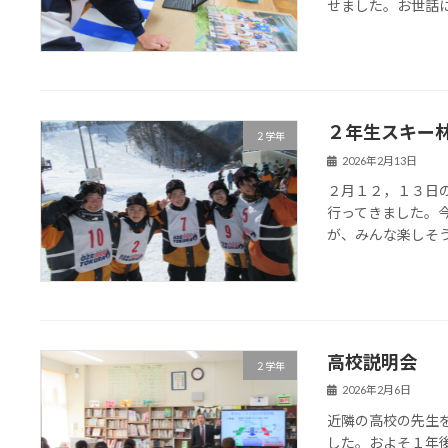
せました。お世話
２年生スキー
２学年
2026年2月13日
２月１２，１３日
行ってきました。
が、みんな楽しそ
高校説明会
２学年
2026年2月6日
近隣の高校の先生
した。およそ１年