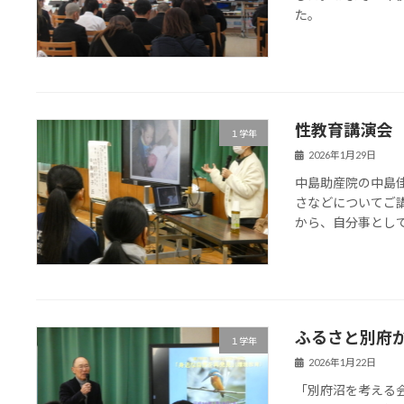
た。
性教育講演会
１学年
2026年1月29日
中島助産院の中島
さなどについてご
から、自分事とし
ふるさと別府
１学年
2026年1月22日
「別府沼を考える