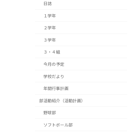
日誌
１学年
２学年
３学年
３・４組
今月の予定
学校だより
年間行事計画
部活動紹介（活動計画）
野球部
ソフトボール部