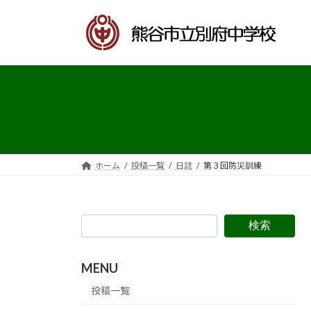
コ
ナ
ン
ビ
テ
ゲ
ン
ー
ツ
シ
へ
ョ
ス
ン
キ
に
ッ
移
プ
動
ホーム
投稿一覧
日誌
第３回防災訓練
検索
MENU
投稿一覧