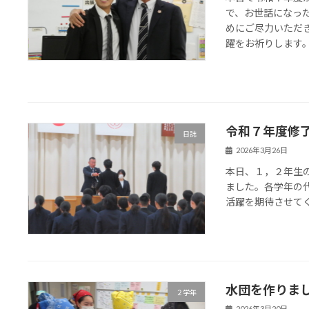
で、お世話になっ
めにご尽力いただ
躍をお祈りします
令和７年度修
日誌
2026年3月26日
本日、１，２年生
ました。各学年の
活躍を期待させて
水団を作りま
２学年
2026年3月20日