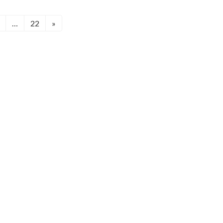
…
22
»
固
定
ペ
ー
ジ