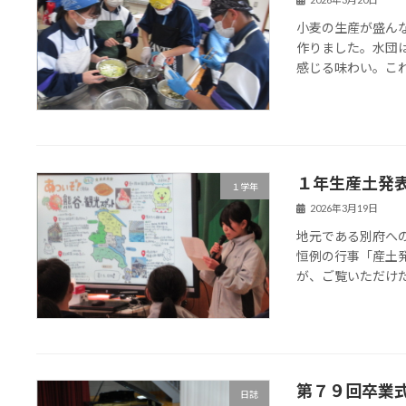
小麦の生産が盛ん
作りました。水団
感じる味わい。こ
１年生産土発
１学年
2026年3月19日
地元である別府へ
恒例の行事「産土
が、ご覧いただけ
第７９回卒業
日誌