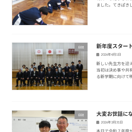
ました。てきぱき
新年度スター
日誌
2026年4月1日
新しい先生方を迎
当初は決め事や共
る新学期に向けて
大変お世話に
日誌
2026年3月31日
本日で令和７年度