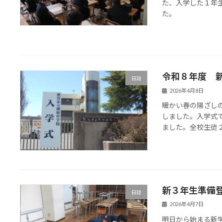
た、入学した１年
た。
令和８年度 
日誌
2026年4月8日
暖かい春の陽ざし
しました。入学式
ました。全校生徒
新３年生準備
日誌
2026年4月7日
明日から始まる新