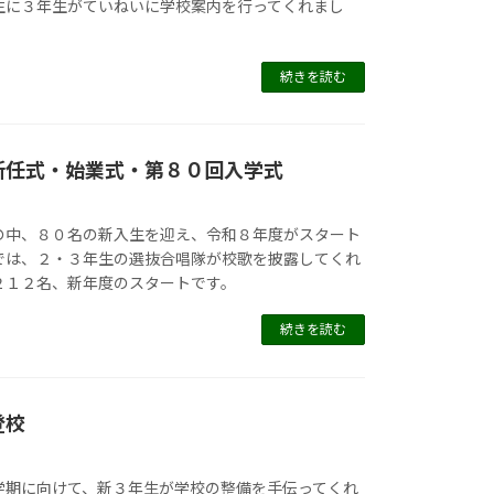
生に３年生がていねいに学校案内を行ってくれまし
続きを読む
新任式・始業式・第８０回入学式
の中、８０名の新入生を迎え、令和８年度がスタート
では、２・３年生の選抜合唱隊が校歌を披露してくれ
２１２名、新年度のスタートです。
続きを読む
登校
学期に向けて、新３年生が学校の整備を手伝ってくれ