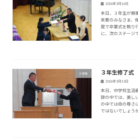
2026年3月16日
本日、３年生が無
来賓のみなさま、
度で卒業式を執り
に、次のステージでも
３年生修了式
３学年
2026年3月13日
本日、中学校生活
辞の中では、美し
の中では命の尊さ
ではないでしょうか。