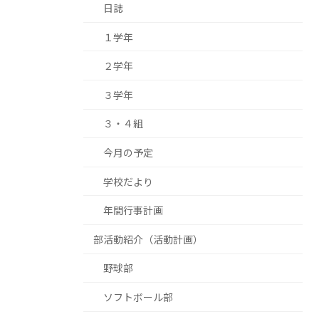
日誌
１学年
２学年
３学年
３・４組
今月の予定
学校だより
年間行事計画
部活動紹介（活動計画）
野球部
ソフトボール部