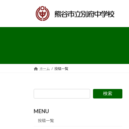
コ
ナ
ン
ビ
テ
ゲ
ン
ー
ツ
シ
へ
ョ
ス
ン
キ
に
ッ
移
プ
動
ホーム
投稿一覧
検索
MENU
投稿一覧