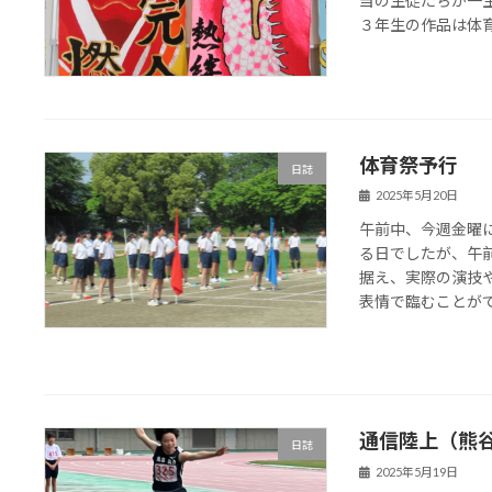
当の生徒たちが一
３年生の作品は体
体育祭予行
日誌
2025年5月20日
午前中、今週金曜
る日でしたが、午
据え、実際の演技
表情で臨むことができ
通信陸上（熊
日誌
2025年5月19日