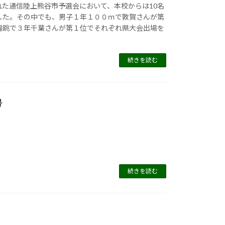
れた通信陸上熊谷市予選会において、本校からは10名
した。その中でも、男子１年１００ｍで敦賀さんが第
幅跳で３年千葉さんが第１位でそれぞれ県大会出場を
続きを読む
号
続きを読む