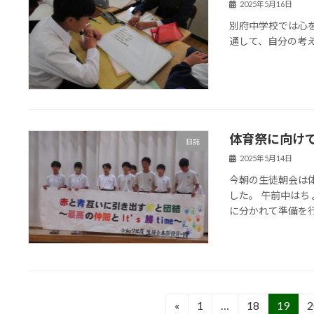
2025年5月16日
別府中学校では心
通して、自分の考
体育祭に向け
日誌
2025年5月14日
今朝の生徒朝会は
した。 午前中は
に分かれて準備を
投
«
1
…
18
19
2
固
固
固