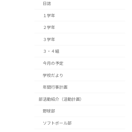
日誌
１学年
２学年
３学年
３・４組
今月の予定
学校だより
年間行事計画
部活動紹介（活動計画）
野球部
ソフトボール部