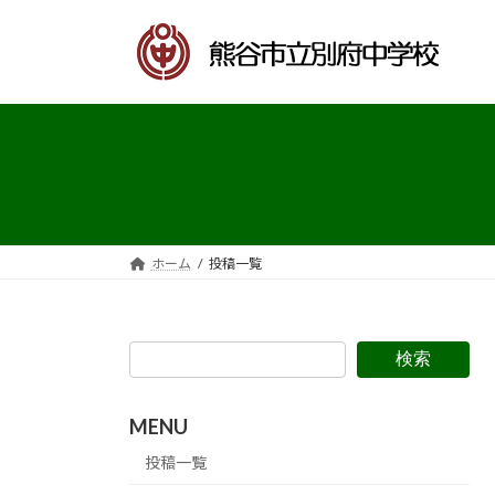
コ
ナ
ン
ビ
テ
ゲ
ン
ー
ツ
シ
へ
ョ
ス
ン
キ
に
ッ
移
プ
動
ホーム
投稿一覧
検索
MENU
投稿一覧