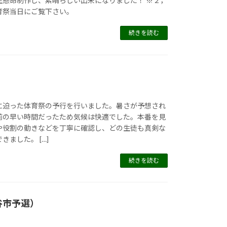
生懸命制作し、素晴らしい出来になりました！ ※２，
育祭当日にご覧下さい。
続きを読む
に迫った体育祭の予行を行いました。暑さが予想され
前の早い時間だったため気候は快適でした。本番を見
や役割の動きなどを丁寧に確認し、どの生徒も真剣な
ました。 […]
続きを読む
谷市予選）