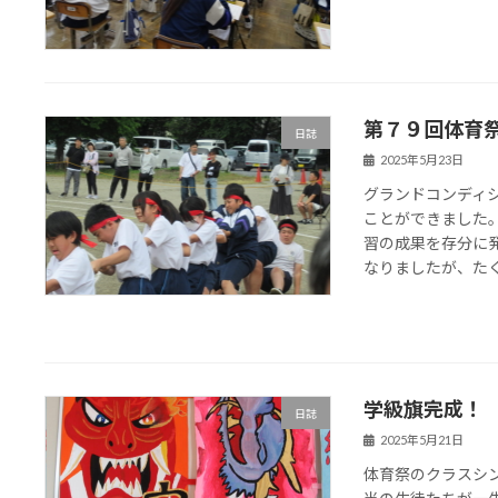
第７９回体育
日誌
2025年5月23日
グランドコンディ
ことができました
習の成果を存分に
なりましたが、たくさ
学級旗完成！
日誌
2025年5月21日
体育祭のクラスシ