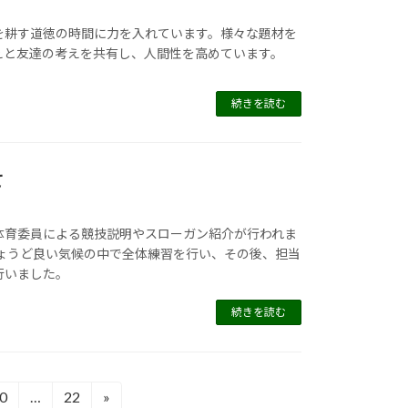
を耕す道徳の時間に力を入れています。様々な題材を
えと友達の考えを共有し、人間性を高めています。
続きを読む
て
体育委員による競技説明やスローガン紹介が行われま
ちょうど良い気候の中で全体練習を行い、その後、担当
行いました。
続きを読む
0
…
22
»
固
固