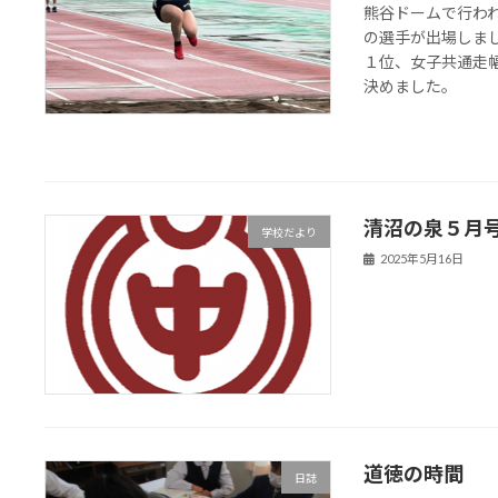
熊谷ドームで行わ
の選手が出場しま
１位、女子共通走
決めました。
清沼の泉５月
学校だより
2025年5月16日
道徳の時間
日誌