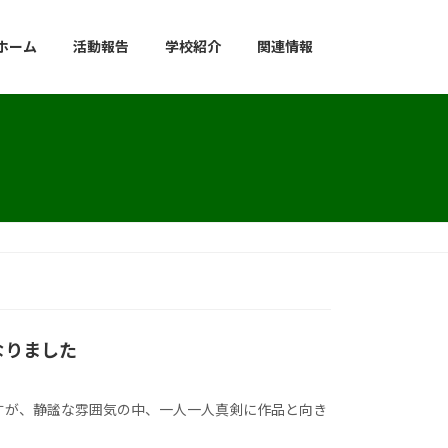
ホーム
活動報告
学校紹介
関連情報
なりました
すが、静謐な雰囲気の中、一人一人真剣に作品と向き